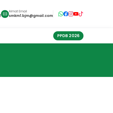
Almat Email
2
smkm1.bjm@gmail.com
PPDB 2026