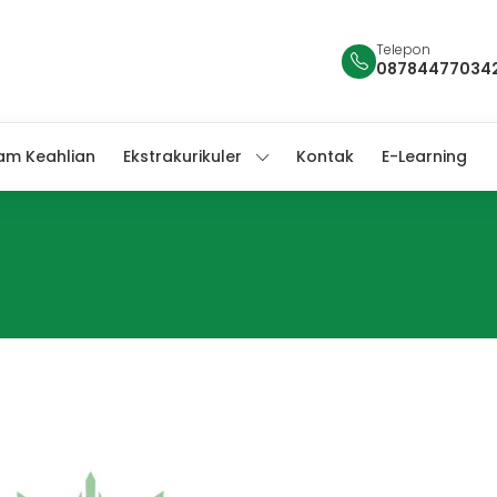
Telepon
08784477034
am Keahlian
Ekstrakurikuler
Kontak
E-Learning