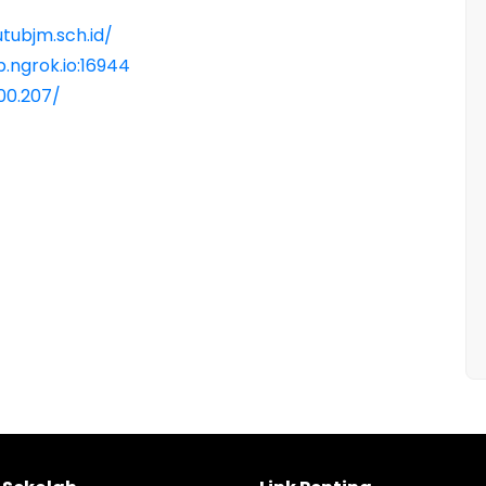
tubjm.sch.id/
p.ngrok.io:16944
100.207/