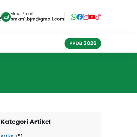
Almat Email
2
smkm1.bjm@gmail.com
PPDB 2026
Kategori Artikel
Artikel
(5)