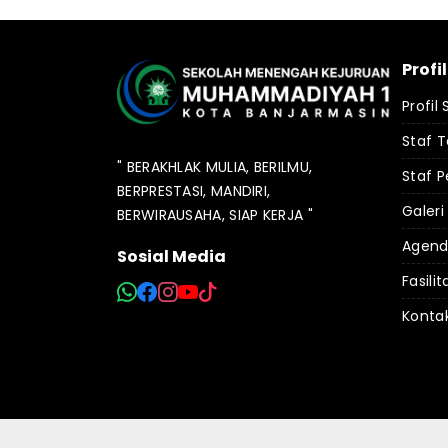
Profi
Profil
Staf 
" BERAKHLAK MULIA, BERILMU,
Staf P
BERPRESTASI, MANDIRI,
Galeri
BERWIRAUSAHA, SIAP KERJA "
Agen
Sosial Media
Fasilit
Konta