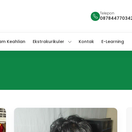
Telepon
08784477034
am Keahlian
Ekstrakurikuler
Kontak
E-Learning