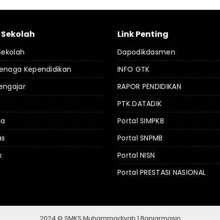
l Sekolah
Link Penting
 Sekolah
Dapodikdasmen
Tenaga Kependidikan
INFO GTK
engajar
RAPOR PENDIDIKAN
PTK DATADIK
da
Portal SIMPKB
as
Portal SNPMB
k
Portal NISN
Portal PRESTASI NASIONAL
2024 © SMKS Muhammadiyah 1 Banjarmasin